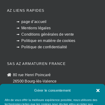
AZ LIENS RAPIDES
page d’accueil
Mentions légales
Conditions générales de vente
Politique en matière de cookies
Politique de confidentialité
SAS AZ ARMATUREN FRANCE
80 rue Henri Poincaré
26500 Bourg-lès-Valence
France
Gérer le consentement
sales@az-armaturen.fr
+33 (0)7 72 25 48 56
Afin de vous offrir la meilleure expérience possible, nous utilisons des
technologies telles que les cookies pour stocker et/ou accéder aux