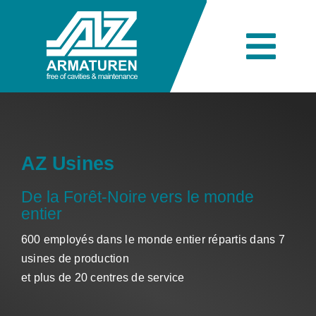
Skip
to
content
Togg
Navi
L’entreprise
Ingénierie
AZ Usines
De la Forêt-Noire vers le monde
entier
Produits
600 employés dans le monde entier répartis dans 7
usines de production
Secteurs industriels
et plus de 20 centres de service