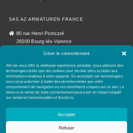
SAS AZ ARMATUREN FRANCE
80 rue Henri Poincaré
26500 Bourg-lès-Valence
France
Gérer le consentement
sales@az-armaturen.fr
+33 (0)7 72 25 48 56
Afin de vous offrir la meilleure expérience possible, nous utilisons des
technologies telles que les cookies pour stocker et/ou accéder aux
informations relatives à votre appareil. En acceptant ces technologies,
vous nous autorisez à traiter des données telles que votre
SUIVEZ AZ GROUP SUR LES RÉSEAUX
comportement de navigation ou vos identifiants uniques sur ce site. Le
SOCIAUX
refus ou le retrait de votre consentement peut avoir un impact négatif
sur certaines fonctionnalités et fonctions.
Accepter
Refuser