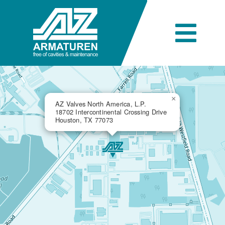
Skip
to
content
Togg
Navi
L’entreprise
×
AZ Valves North America, L.P.
18702 Intercontinental Crossing Drive
Ingénierie
Houston, TX 77073
Produits
Secteurs industriels