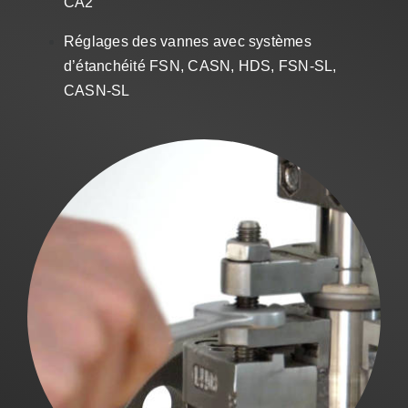
CA2
Ventes
Réglages des vannes avec systèmes
d’étanchéité FSN, CASN, HDS, FSN-SL,
FR
CASN-SL
Search
for: