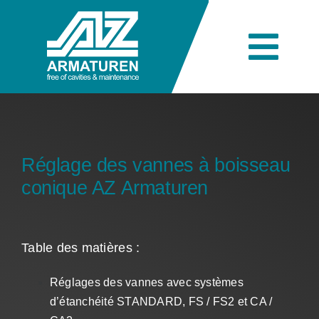
Skip
to
content
Togg
Navi
L’entreprise
Ingénierie
Réglage des vannes à boisseau
conique AZ Armaturen
Produits
Table des matières :
Secteurs industriels
Réglages des vannes avec systèmes
d’étanchéité STANDARD, FS / FS2 et CA /