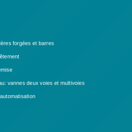
ères forgées et barres
vêtement
emise
u: vannes deux voies et multivoies
automatisation