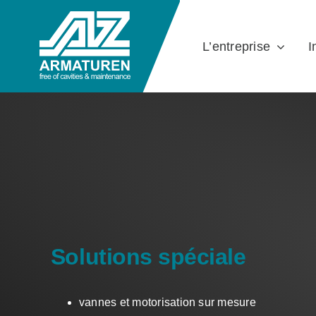
Skip
to
L’entreprise
I
content
Solutions spéciale
vannes et motorisation sur mesure