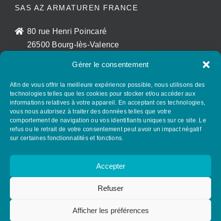
SAS AZ ARMATUREN FRANCE
80 rue Henri Poincaré
26500 Bourg-lès-Valence
France
Gérer le consentement
sales@az-armaturen.fr
+33 (0)7 72 25 48 56
Afin de vous offrir la meilleure expérience possible, nous utilisons des
technologies telles que les cookies pour stocker et/ou accéder aux
informations relatives à votre appareil. En acceptant ces technologies,
vous nous autorisez à traiter des données telles que votre
SUIVEZ AZ GROUP SUR LES RÉSEAUX
comportement de navigation ou vos identifiants uniques sur ce site. Le
SOCIAUX
refus ou le retrait de votre consentement peut avoir un impact négatif
sur certaines fonctionnalités et fonctions.
Accepter
Refuser
Afficher les préférences