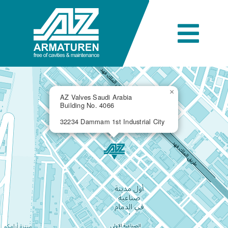
Skip
to
content
Togg
Navi
L’entreprise
×
AZ Valves Saudi Arabia
Building No. 4066
Ingénierie
32234 Dammam 1st Industrial City
Produits
Secteurs industriels