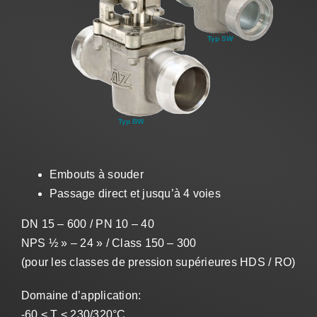
Ventes
FR
Search
for:
Embouts à souder
Passage direct et jusqu’à 4 voies
DN 15 – 600 / PN 10 – 40
NPS ½ » – 24 » / Class 150 – 300
(pour les classes de pression supérieures HDS / RO)
Domaine d’application:
-60 < T < 230/320°C