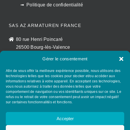
Politique de confidentialité
SAS AZ ARMATUREN FRANCE
80 rue Henri Poincaré
26500 Bourg-lès-Valence
France
Gérer le consentement
sales@az-armaturen.fr
+33 (0)7 72 25 48 56
Afin de vous offrir la meilleure expérience possible, nous utilisons des
technologies telles que les cookies pour stocker et/ou accéder aux
informations relatives à votre appareil. En acceptant ces technologies,
vous nous autorisez à traiter des données telles que votre
SUIVEZ AZ GROUP SUR LES RÉSEAUX
comportement de navigation ou vos identifiants uniques sur ce site. Le
SOCIAUX
refus ou le retrait de votre consentement peut avoir un impact négatif
sur certaines fonctionnalités et fonctions.
Accepter