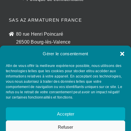
SAS AZ ARMATUREN FRANCE
80 rue Henri Poincaré
26500 Bourg-lès-Valence
France
Gérer le consentement
sales@az-armaturen.fr
+33 (0)7 72 25 48 56
Afin de vous offrir la meilleure expérience possible, nous utilisons des
technologies telles que les cookies pour stocker et/ou accéder aux
informations relatives à votre appareil. En acceptant ces technologies,
vous nous autorisez à traiter des données telles que votre
SUIVEZ AZ GROUP SUR LES RÉSEAUX
comportement de navigation ou vos identifiants uniques sur ce site. Le
SOCIAUX
refus ou le retrait de votre consentement peut avoir un impact négatif
sur certaines fonctionnalités et fonctions.
Accepter
Refuser