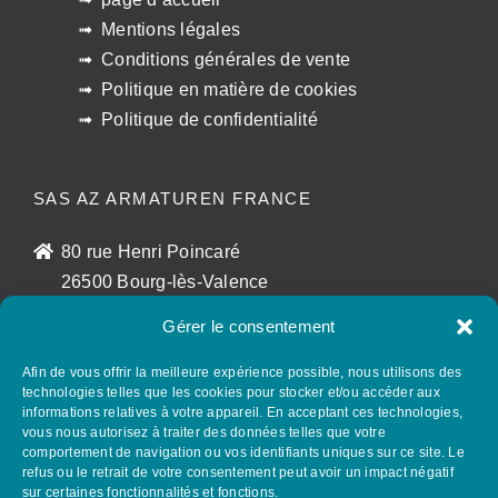
Mentions légales
Conditions générales de vente
Politique en matière de cookies
Politique de confidentialité
SAS AZ ARMATUREN FRANCE
80 rue Henri Poincaré
26500 Bourg-lès-Valence
France
Gérer le consentement
sales@az-armaturen.fr
+33 (0)7 72 25 48 56
Afin de vous offrir la meilleure expérience possible, nous utilisons des
technologies telles que les cookies pour stocker et/ou accéder aux
informations relatives à votre appareil. En acceptant ces technologies,
vous nous autorisez à traiter des données telles que votre
SUIVEZ AZ GROUP SUR LES RÉSEAUX
comportement de navigation ou vos identifiants uniques sur ce site. Le
SOCIAUX
refus ou le retrait de votre consentement peut avoir un impact négatif
sur certaines fonctionnalités et fonctions.