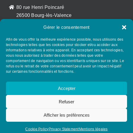
80 rue Henri Poincaré
26500 Bourg-lès-Valence
France
Gérer le consentement
sales@az-armaturen.fr
+33 (0)7 72 25 48 56
Afin de vous offrir la meilleure expérience possible, nous utilisons des
technologies telles que les cookies pour stocker et/ou accéder aux
informations relatives à votre appareil. En acceptant ces technologies,
vous nous autorisez à traiter des données telles que votre
SUIVEZ AZ GROUP SUR LES RÉSEAUX
comportement de navigation ou vos identifiants uniques sur ce site. Le
SOCIAUX
refus ou le retrait de votre consentement peut avoir un impact négatif
sur certaines fonctionnalités et fonctions.
Accepter
Refuser
Afficher les préférences
© Copyright 2026. All rights reserved.
Cookie Policy
Privacy Statement
Mentions légales