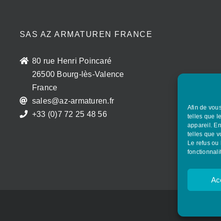
SAS AZ ARMATUREN FRANCE
80 rue Henri Poincaré
26500 Bourg-lès-Valence
France
sales@az-armaturen.fr
Afin de vous
+33 (0)7 72 25 48 56
telles que l
appareil. E
telles que v
Le refus ou 
fonctionnali
Ac