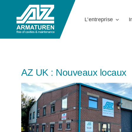
Skip
to
L’entreprise
I
content
AZ UK : Nouveaux locaux
View
Larger
Image